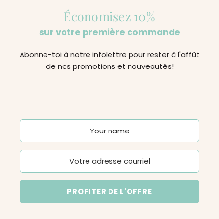
Économisez 10%
Subscribe
sur votre première commande
Abonne-toi à notre infolettre pour rester à l'affût
de nos promotions et nouveautés!
Rejoignez-nous sur les réseaux sociaux
Canada (CAD $)
PROFITER DE L'OFFRE
© 2026, Béké-Bobo
Powered by Shopify