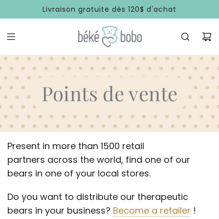
SKIP
Livraison gratuite dès 120$ d'achat
TO
CONTENT
Points de vente
Present in more than 1500 retail
partners across the world, find one of our
bears in one of your local stores.
Do you want to distribute our therapeutic
bears in your business?
Become a retailer
!